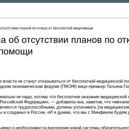
об отсутствии планов по отказу от бесплатной медпомощи
а об отсутствии планов по от
дпомощи
е власти не станут отказываться от бесплатной медицинской п
дном экономическом форуме (ПМЭФ) вице-премьер Татьяна Го
инально не надо, потому что бесплатное оказание медицинской
 Российской Федерации», — добавила она, заметив, что «механ
являются трудоспособными, должны уплачивать [за медицинские
ы и созданы» в России. «И я думаю, что мы с Минфином будем 
бъявил о необходимости внедрения новой системы обязательног