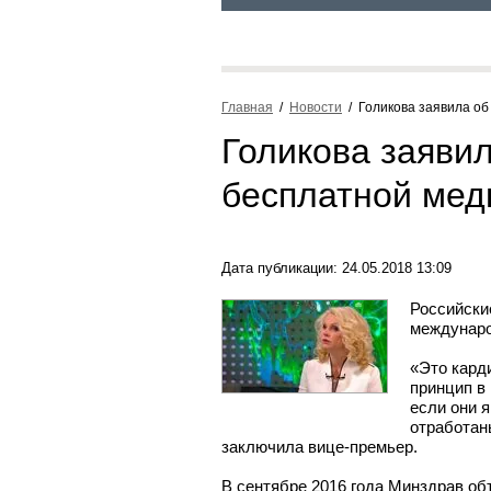
Главная
  /  
Новости
  /  Голикова заявила 
Голикова заявил
бесплатной ме
Дата публикации: 24.05.2018 13:09
Российски
междунаро
«Это кард
принцип в
если они 
отработан
заключила вице-премьер.
В сентябре 2016 года Минздрав о