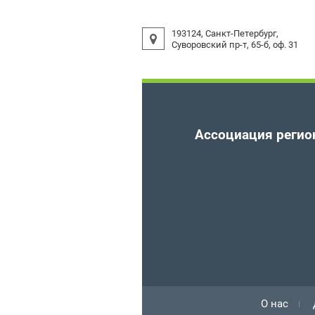
193124, Санкт-Петербург,
Суворовский пр-т, 65-б, оф. 31
Ассоциация реги
О нас